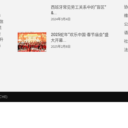
协
西班牙常见劳工关系中的“盲区”
&...
3
维
2024年3月4日
信
公
流
语
会
2025蛇年“欢乐中国·春节庙会”盛
升
大开幕...
社
务
2025年2月8日
法
ACHE)