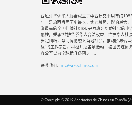
西班牙华侨华人协会成立于中西建交十周年的198
年，是旅西侨团历史最长、实力最强、影响最大、
誉最高的全国性侨社组织, 是西班牙华侨社会的中
砥柱，秉承“维护华侨华人合法权益，维护华人社
安定团结，帮助侨胞融入当地社会，推动侨界转型
级”的工作宗旨，积极开展各项活动，被国务院侨
办公室誉为全球标兵侨团之一。
联系我们:
info@asochino.com
© Copyright © 2019 Asociación de Chinos en España (