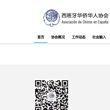
西
班
牙
华
侨
华
首页
协会概况
工作动态
社会融入
人
协
会