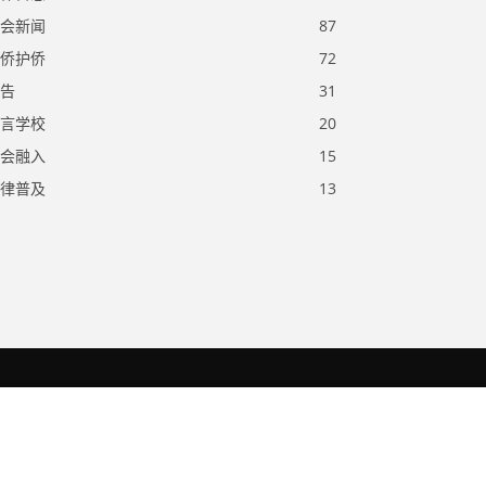
会新闻
87
侨护侨
72
告
31
言学校
20
会融入
15
律普及
13