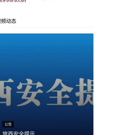
视频动态
公告
公告
2025“浙里有
旅西安全提示
慰侨活动 ...