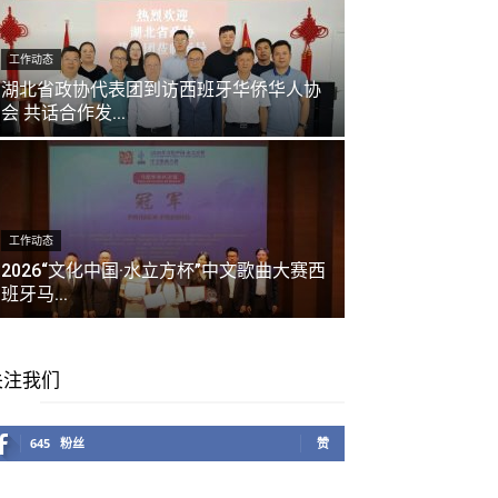
工作动态
湖北省政协代表团到访西班牙华侨华人协
会 共话合作发...
工作动态
上海虹口
工作动态
化多领...
2026“文化中国·水立方杯”中文歌曲大赛西
2026年5月18日
班牙马...
关注我们
645
粉丝
赞