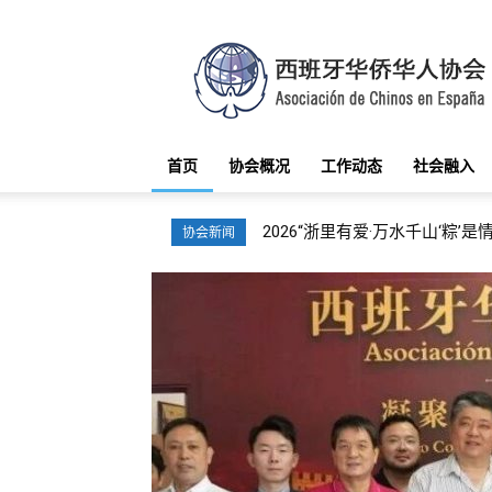
西
班
牙
华
侨
华
首页
协会概况
工作动态
社会融入
人
协
会
2026“浙里有爱·万水千山‘粽’是情
协会新闻