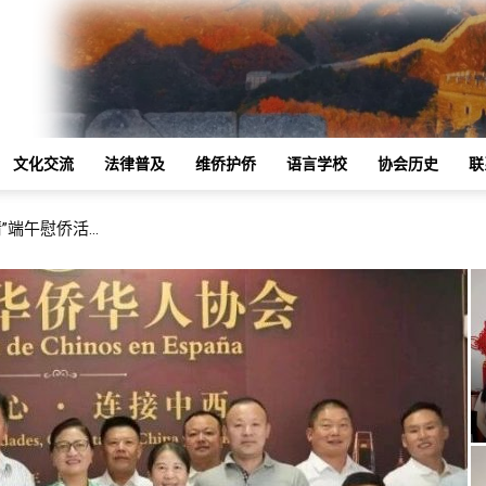
文化交流
法律普及
维侨护侨
语言学校
协会历史
联
”端午慰侨活...