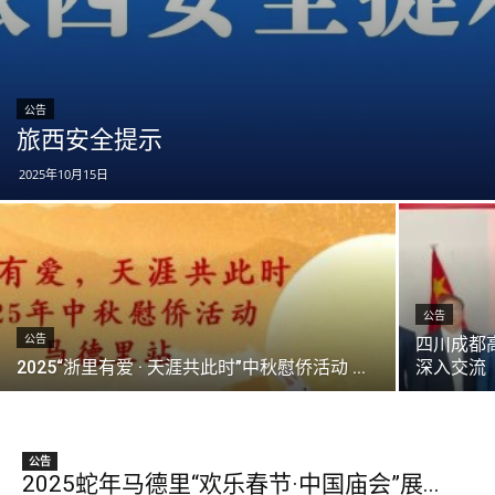
公告
旅西安全提示
2025年10月15日
公告
公告
四川成都
2025“浙里有爱 · 天涯共此时”中秋慰侨活动 ...
深入交流
公告
2025蛇年马德里“欢乐春节·中国庙会”展...