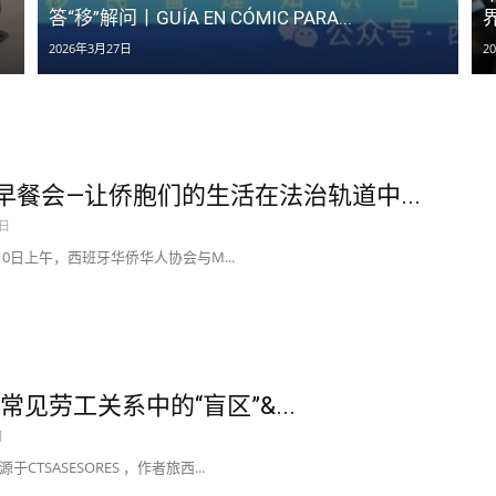
？
答“移”解问丨GUÍA EN CÓMIC PARA...
界
2026年3月27日
2
”早餐会—让侨胞们的生活在法治轨道中...
7日
月10日上午，西班牙华侨华人协会与M...
常见劳工关系中的“盲区”&...
日
CTSASESORES ，作者旅西...