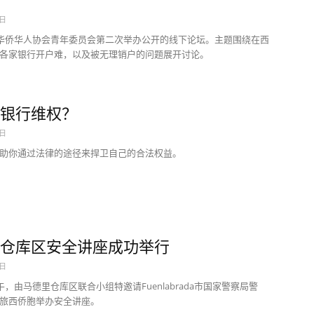
9日
，华侨华人协会青年委员会第二次举办公开的线下论坛。主题围绕在西
各家银行开户难，以及被无理销户的问题展开讨论。
银行维权？
3日
助你通过法律的途径来捍卫自己的合法权益。
仓库区安全讲座成功举行
9日
午，由马德里仓库区联合小组特邀请Fuenlabrada市国家警察局警
旅西侨胞举办安全讲座。