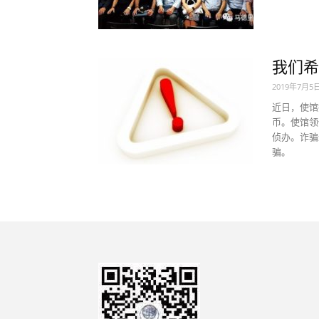
我们希
2019年7月5
近日，使馆
币。使馆领
侦办。诈骗
骗。