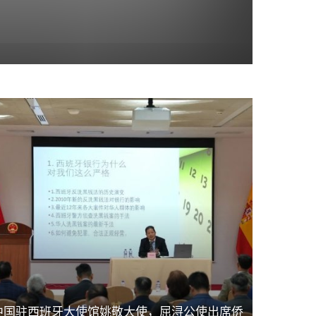
中国驻西班牙大使馆姚敬大使，屈浔公使出席侨