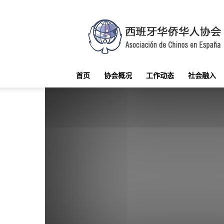
西
班
牙
华
侨
华
首页
协会概况
工作动态
社会融入
人
协
会