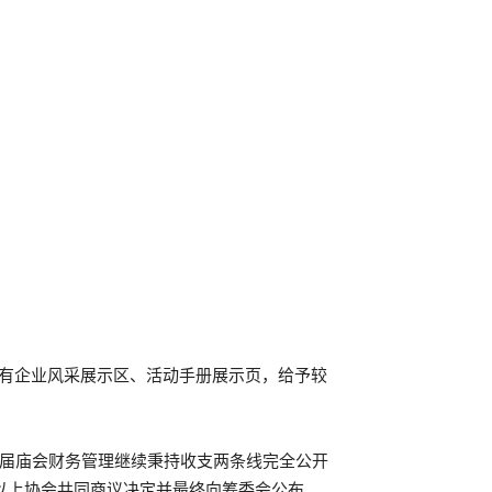
设有企业风采展示区、活动手册展示页，给予较
）。本届庙会财务管理继续秉持收支两条线完全公开
以上协会共同商议决定并最终向筹委会公布。