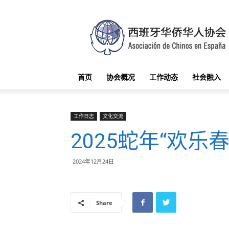
西
班
牙
华
侨
华
首页
协会概况
工作动态
社会融入
人
协
会
工作日志
文化交流
2025蛇年“欢乐
2024年12月24日
Share