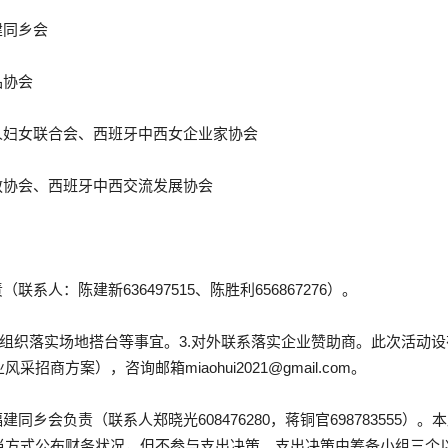
建同乡会
品协会
人妇女联合会、西班牙中西女企业家协会
教协会、西班牙中西交流发展协会
人：陈建新636497515、陈胜利656867276）。
2.组织落实场地搭台等事宜。3.对外联系落实企业赞助商。此次活动
方案），咨询邮箱miaohui2021@gmail.com。
同乡会负责（联系人郑晓光608476280，蒋铜官698783555
当方式公布财务状况，但不参与支出决策。支出决策由筹备小组三个