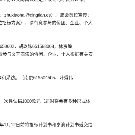
iaohai@qingtian.es）。庙会摊位宣传：
位招标方案），请有意参与的侨团、企业、个人
02，胡玖妹651588968，林京煌
出。请有意参与文艺表演的侨团、企业、个人根据有关安
访。（南俊619504505、叶秀伟
一次性认捐1000欧元（届时将会有多种形式体
年1月12日前将投标计划书和参演计划书递交给