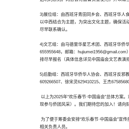
3)展位组：由西班牙青田同乡会、西班牙华人食品协会负
以中西结合为主题，为突出文化主题，确保活
尽早联系确认。
4)文艺组：由马德里华星艺术团、西班牙华侨华人
655955648，邮箱：hujiumei1956
排尽早报名（具体信息详见中国庙会文艺表演
5)后勤组：西班牙华侨华人协会、西班牙反邪教
609266507、徐宋灵629410215、王杰6758568
以上为2025年“欢乐春节·中国庙会”总体方
现参与侨团风采）。我们期待您的加入！请向
为了便于筹委会安排“欢乐春节·中国庙会”宣传
相关负责人员。