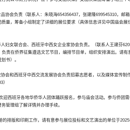
责（联系人：朱晓海654356437，张建隆699545310，邮箱：zhux
动质量，筹备小组制定了详细的展位要求（具体信息详见中国庙会展
妇女联合会、西班牙中西女企业家协会负责。（联系人王建芬6206596
@gmail.com）负责在侨界征集遵选文艺节目，编排节目单，组织安排演
规划书）。
协会和西班牙中西交流发展协会负责招募志愿者，以及媒体宣传制作和采
03）
案。欢迎西班牙各地华侨华人团体踊跃报名，参与庙会活动。参与侨团需
财务管理组了解详情并办理手续。
册的排版和印刷工作，请有意参与展位投标和文艺演出的单位于2025