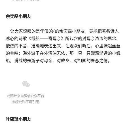
余奕磊小朋友
让大家惊叹的是年仅8岁的余奕磊小朋友，竟能把著名诗人
冰心的诗歌《纸船——寄母亲》所包含的对母亲浓浓的思念、
依依的不舍，准确地表达出来，让观众们听后，心里漾起丝丝
的共鸣：海外游子在外漂泊无依，那一只一只渐漂渐远的小纸
船，满载的是游子对母亲、对故乡、对祖国的眷恋之情。
叶熙琳小朋友