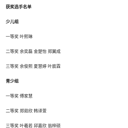
获奖选手名单
少儿组
一等奖 叶熙琳
二等奖 余奕磊 金楚怡 郑翼成
三等奖 余俊熙 夏慧婷 叶宸霖
青少组
一等奖 傅家慧
二等奖 郑茹欣 韩译萱
三等奖 叶羲若 邱嘉欣 翁梓硕