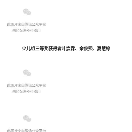
少儿组三等奖获得者叶宸霖、余俊熙、夏慧婷