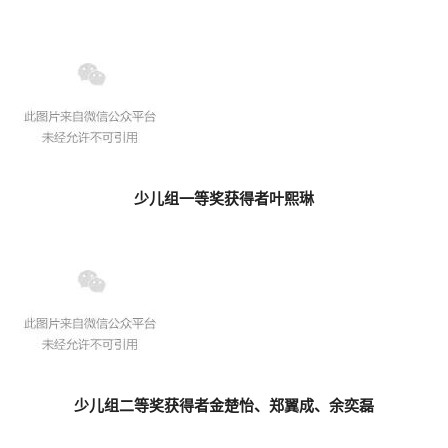
少儿组一等奖获得者叶熙琳
少儿组二等奖获得者金楚怡、郑翼成、余奕磊