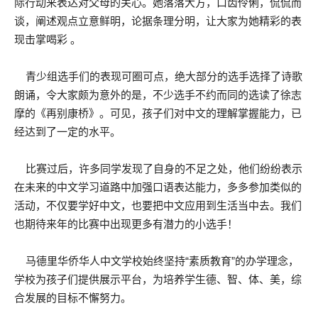
际行动来表达对父母的关心。她落落大方，口齿伶俐，侃侃而
谈，阐述观点立意鲜明，论据条理分明，让大家为她精彩的表
现击掌喝彩 。
青少组选手们的表现可圈可点，绝大部分的选手选择了诗歌
朗诵，令大家颇为意外的是，不少选手不约而同的选读了徐志
摩的《再别康桥》。可见，孩子们对中文的理解掌握能力，已
经达到了一定的水平。
比赛过后，许多同学发现了自身的不足之处，他们纷纷表示
在未来的中文学习道路中加强口语表达能力，多多参加类似的
活动，不仅要学好中文，也要把中文应用到生活当中去。我们
也期待来年的比赛中出现更多有潜力的小选手！
马德里华侨华人中文学校始终坚持“素质教育”的办学理念，
学校为孩子们提供展示平台，为培养学生德、智、体、美，综
合发展的目标不懈努力。