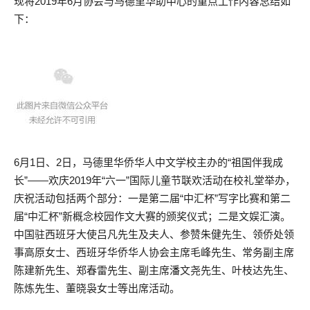
现将2019年6月协会与马德里华助中心的重点工作内容总结如
下：
6月1日、2日，马德里华侨华人中文学校主办的“祖国伴我成
长”——欢庆2019年“六一”国际儿童节联欢活动在校礼堂举办，
庆祝活动包括两个部分：一是第二届“中汇杯”写字比赛和第二
届“中汇杯”新概念校园作文大赛的颁奖仪式；二是文娱汇演。
中国驻西班牙大使吕凡先生及夫人、参赞朱健先生、领侨处领
事高原女士、西班牙华侨华人协会主席毛峰先生、常务副主席
陈建新先生、郑春雷先生、副主席潘文尧先生、叶枝达先生、
陈炼先生、董晓袅女士等出席活动。