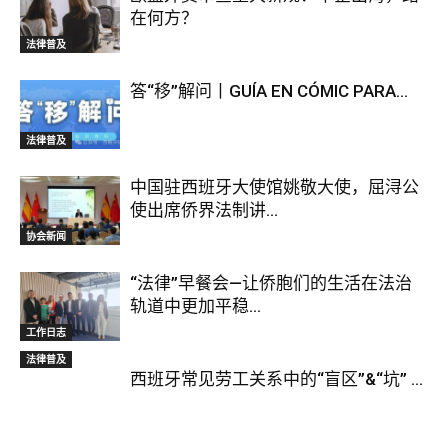
在何方？
法律普及
答“移”解问丨GUÍA EN CÓMIC PARA...
法律普及
中国驻西班牙大使馆姚敬大使，屈浔公
使出席侨界法制讲...
协会新闻
“法律”早餐会—让侨胞们的生活在法治
轨道中更加平稳...
工作日志
法律普及
西班牙常见劳工关系中的“盲区”&“坑” ...