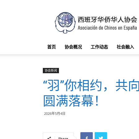
西
班
牙
华
侨
华
首页
协会概况
工作动态
社会融入
人
协
会
协会新闻
“羽”你相约，共
圆满落幕！
2026年5月4日
Share