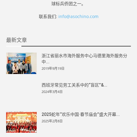
球标兵侨团之一。
联系我们:
info@asochino.com
最新文章
浙江省丽水市海外服务中心马德里海外服务分
中...
2019年9月19日
西班牙常见劳工关系中的“盲区”&...
2024年3月4日
2025蛇年“欢乐中国·春节庙会”盛大开幕...
2025年2月8日