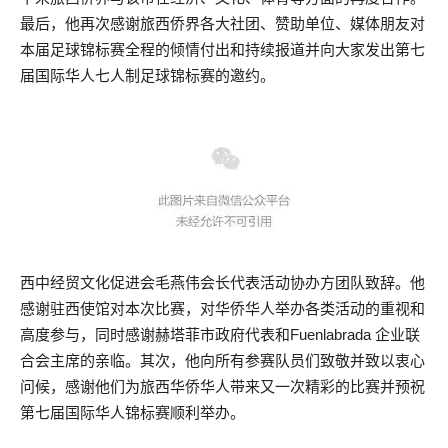
最后，他再次感谢旅西侨界各大社团、赞助单位、媒体朋友对
本届足球锦标赛全程的倾情付出和持续报道并向大家发出第七
届国际华人七人制足球锦标赛的邀约。
西中经贸文化促进会毛燕伟会长代表活动协办方团队致辞。他
感谢驻西使馆对本次比赛，对华侨华人举办各类活动的重视和
高度参与，同时感谢赫塔菲市政府代表和Fuenlabrada 企业联
合会主席的亲临。其次，他向所有参赛队员们致敬并致以衷心
问候，感谢他们为旅西华侨华人带来又一次精彩的比赛并预祝
第七届国际华人锦标赛顺利举办。