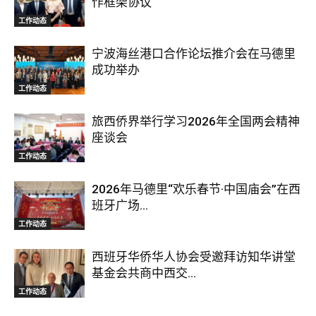
作框架协议
工作动态
宁波海丝港口合作论坛推介会在马德里
成功举办
工作动态
旅西侨界举行学习2026年全国两会精神
座谈会
工作动态
2026年马德里“欢乐春节·中国庙会”在西
班牙广场...
工作动态
西班牙华侨华人协会受邀拜访知华讲堂
基金会共商中西交...
工作动态