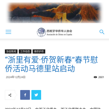
协会新闻
工作动态
维侨护侨
“浙里有爱·侨贺新春”春节慰
侨活动马德里站启动
2024年12月24日
2601