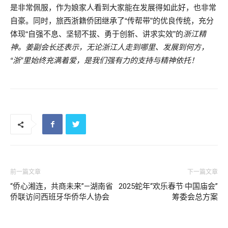
是非常佩服，作为娘家人看到大家能在发展得如此好，也非常
自豪。同时，旅西浙籍侨团继承了“传帮带”的优良传统，充分
体现“自强不息、坚韧不拔、勇于创新、讲求实效”的
浙江精
神。姜副会长还表示，无论浙江人走到哪里、发展到何方，
“浙”里始终充满着爱，是我们强有力的支持与精神依托！
前一篇文章
下一篇文章
“侨心湘连，共商未来”—湖南省
2025蛇年“欢乐春节·中国庙会”
侨联访问西班牙华侨华人协会
筹委会总方案