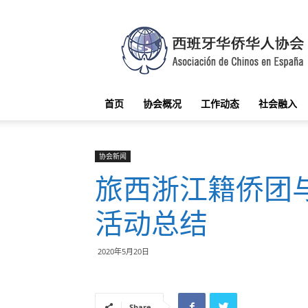
西
班
牙
华
侨
华
首页
协会概况
工作动态
社会融入
人
协
会
协会新闻
旅西浙江籍侨团
活动总结
2020年5月20日
Share