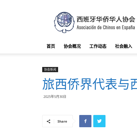
西
班
牙
华
侨
华
首页
协会概况
工作动态
社会融入
人
协
会
协会新闻
旅西侨界代表与
2025年5月30日
Share