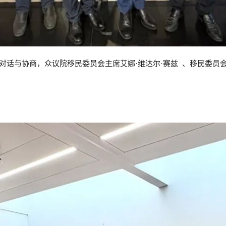
话与协商，众议院移民委员会主席艾娜·维达尔·赛兹 、移民委员会