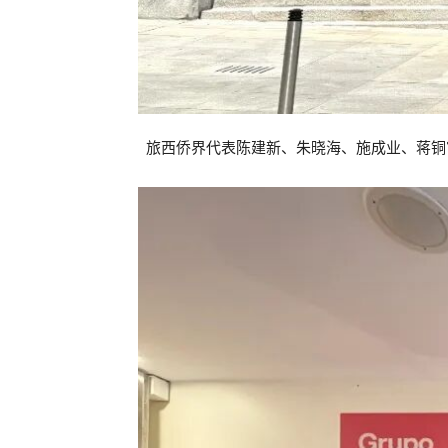
旅西侨界代表陈建新、朱晓海、施成业、蒋铜