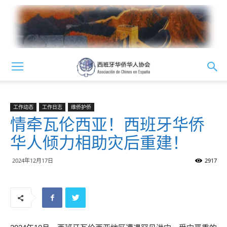
工作动态
工作日志
维侨护侨
情牵瓦伦西亚！西班牙华侨
华人倾力相助灾后重建！
2024年12月17日
2917