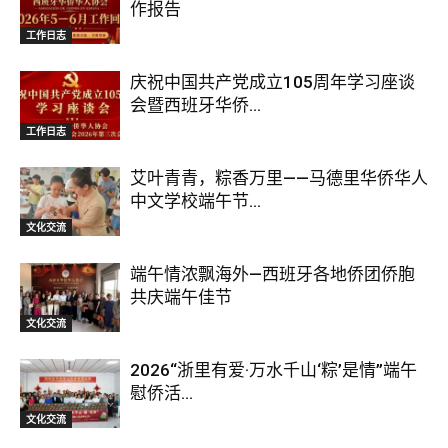
作报告
工作日志
庆祝中国共产党成立105周年学习座谈
会暨西班牙华侨...
工作日志
艾叶青青，粽香万里——马德里华侨华人
中文学校端午节...
文化交流
端午情浓飘海外—西班牙各地侨团侨胞
共庆端午佳节
文化交流
2026“浙里有爱·万水千山‘粽’是情”端午
慰侨活...
文化交流