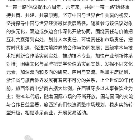
“一带一路”倡议提出六周年，六年来，共建“一带一路”始终秉
持共商、共建、共享原则，坚守中国与世界合作共赢的初衷，
坚持探寻中国与世界经济最优发展路径。随着参与该倡议对象
的多元化，双边或多边合作深化开放协同，围绕责任与价值把
互利共赢落到实处，划分人本责任、环境责任和市场责任，把
握时代机遇，促进跨境跨界的合作与协同发展；围绕学术与技
术把创新合作落实到实处，推动技术专业，加快产业创新体系
对接；围绕文化与品牌把美学价值落实到实处，发掘不同文化
元素，加深双向和多向的研究、应用与交流。毛峰主席提到，
浙江省与旅西侨界发展有着密不可分的关系，上个世纪90年代
前，旅西华商中浙商占据大比例，在西班牙多以从事餐饮业为
主；继90年代后，随着国际市场的不断开放，国与国间的交流
与合作日益显著，旅西浙商们快速调整市场规划，稳步实施转
型升级，相继涉足商业，开展贸易活动。