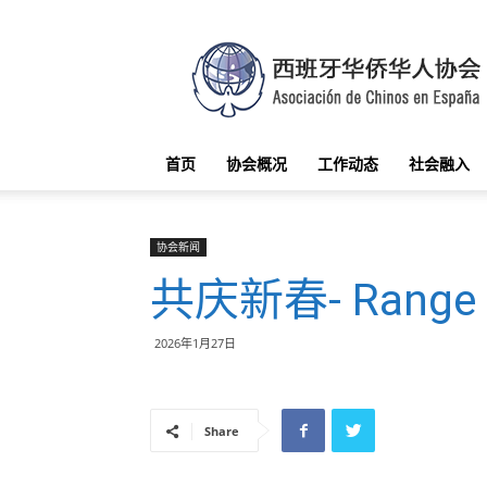
西
班
牙
华
侨
华
首页
协会概况
工作动态
社会融入
人
协
会
协会新闻
共庆新春- Rang
2026年1月27日
Share