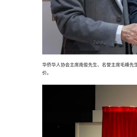
华侨华人协会主席南俊先生、名誉主席毛峰先
价。