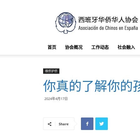
西
班
牙
华
侨
华
首页
协会概况
工作动态
社会融入
人
协
会
维侨护侨
你真的了解你的
2024年4月17日
Share