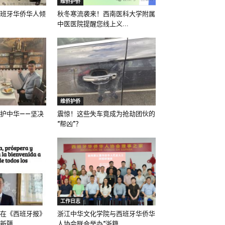
维侨护侨
班牙华侨华人倾
秋冬寒流袭来！西南医科大学附属
中医医院提醒您线上义...
维侨护侨
护中华——坚决
震惊！这些失车竟成为抢劫团伙的
“帮凶”？
工作日志
在《西班牙报》
浙江中华文化学院与西班牙华侨华
疆...
人协会联合举办“浙籍...