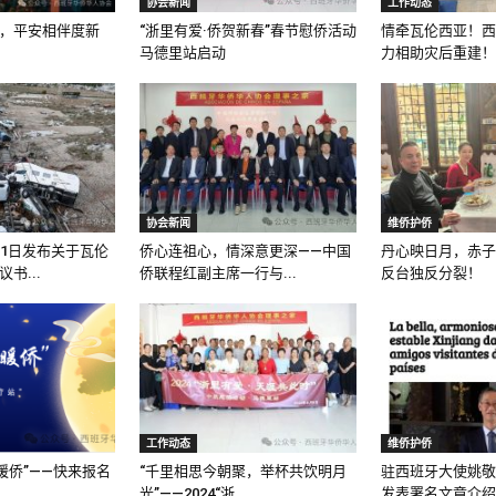
协会新闻
工作动态
，平安相伴度新
“浙里有爱·侨贺新春”春节慰侨活动
情牵瓦伦西亚！西
马德里站启动
力相助灾后重建！
协会新闻
维侨护侨
月1日发布关于瓦伦
侨心连祖心，情深意更深——中国
丹心映日月，赤子
书...
侨联程红副主席一行与...
反台独反分裂！
工作动态
维侨护侨
暖侨”——快来报名
“千里相思今朝聚，举杯共饮明月
驻西班牙大使姚敬
光”——2024“浙...
发表署名文章介绍新