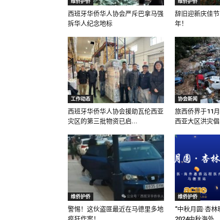
维侨护侨
维侨护侨
西班牙华侨华人协会严斥巴拿马强
辞旧迎新庆佳节
拆华人纪念地标
年！
工作动态
协会新闻
西班牙华侨华人协会援助瓦伦西亚
旅西侨界于11
灾区的第三批物资已启...
西亚大区洪灾倡议
维侨护侨
维侨护侨
警惕！这伙盗匪最近在马德里多地
“中秋月圆·杏林
疯狂作案！
2024中秋海外...