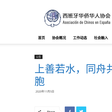
西
班
牙
华
侨
华
首页
协会概况
工作动态
社会融入
人
协
会
公告
上善若水，同舟
胞
2020年11月5日
Share