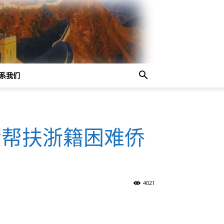
系我们
金帮扶浙籍困难侨
4021