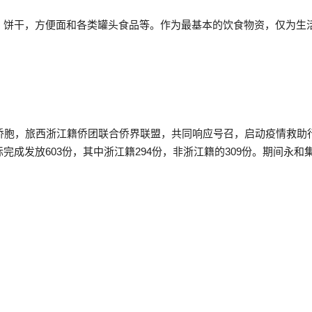
，饼干，方便面和各类罐头食品等。作为最基本的饮食物资，仅为生
难侨胞，旅西浙江籍侨团联合侨界联盟，共同响应号召，启动疫情救助
完成发放603份，其中浙江籍294份，非浙江籍的309份。期间永