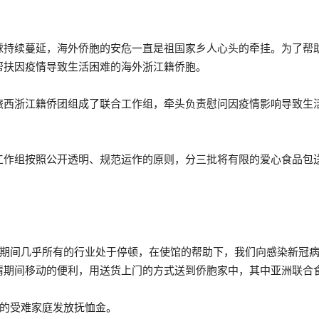
球持续蔓延，海外侨胞的安危一直是祖国家乡人心头的牵挂。为了帮
帮扶因疫情导致生活困难的海外浙江籍侨胞。
旅西浙江籍侨团组成了联合工作组，牵头负责慰问因疫情影响导致生
工作组按照公开透明、规范运作的原则，分三批将有限的爱心食品包
这期间几乎所有的行业处于停顿，在使馆的帮助下，我们向感染新冠
情期间移动的便利，用送货上门的方式送到侨胞家中，其中亚洲联合食
助的受难家庭发放抚恤金。