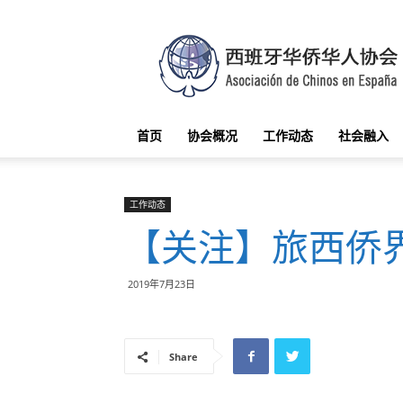
西
班
牙
华
侨
华
首页
协会概况
工作动态
社会融入
人
协
会
工作动态
【关注】旅西侨
2019年7月23日
Share