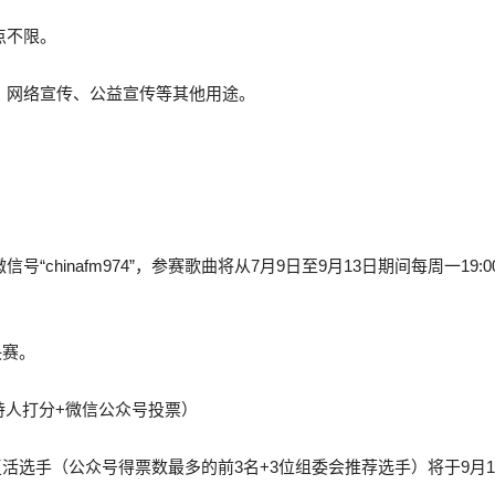
点不限。
宣、网络宣传、公益宣传等其他用途。
“chinafm974”，参赛歌曲将从7月9日至9月13日期间每周一19:
决赛。
持人打分+微信公众号投票）
6位复活选手（公众号得票数最多的前3名+3位组委会推荐选手）将于9