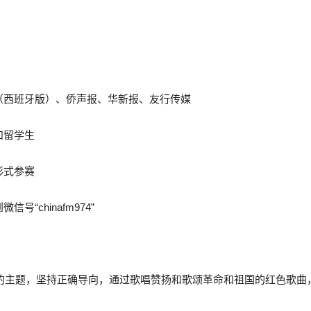
（西班牙版）、侨声报、华新报、友行传媒
和留学生
形式参赛
chinafm974”
周年的主题，坚持正确导向，通过歌唱赞扬和歌颂革命和祖国的红色歌
。