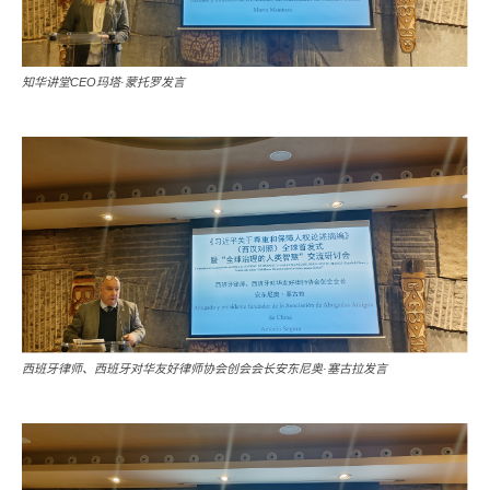
知华讲堂CEO玛塔·蒙托罗发言
西班牙律师、西班牙对华友好律师协会创会会长安东尼奥·塞古拉发言